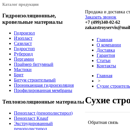
Каталог продукции
Продажа и доставка с
Гидроизоляционные,
Заказать звонок
кровельные материалы
+7 (499)340-02-62
zakazstroyservis@mail
Гидроизол
Изопласт
Главная
Сазиласт
О компании
Гидростоп
Доставка
Рубероид
Гарантия
Пергамин
Статьи
Праймер битумный
Контакты
Мастики
Брит
Главная
Битум строительный
>
Проникающая гидроизоляция
Сухие строител
Профилированная мембраны
Сухие стр
Теплоизоляционные материалы
Пенопласт (пенополистирол)
Пенопласт Knauf
Обратная связь
Экструдированный
пенополистирол