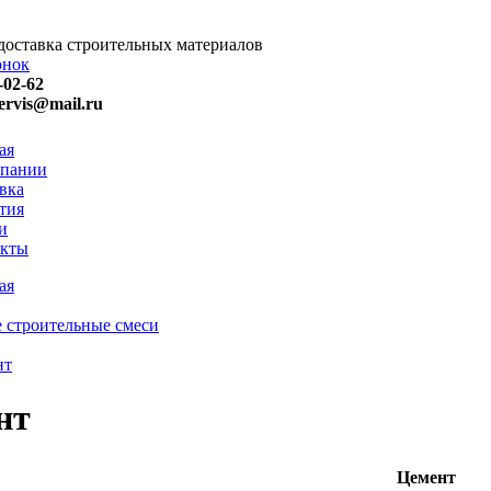
доставка строительных материалов
онок
-02-62
ervis@mail.ru
ая
мпании
вка
тия
и
акты
ая
 строительные смеси
нт
нт
Цемент