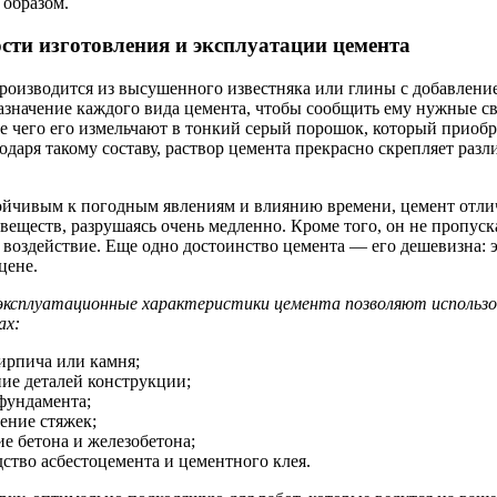
образом.
сти изготовления и эксплуатации цемента
роизводится из высушенного известняка или глины с добавлени
азначение каждого вида цемента, чтобы сообщить ему нужные св
ле чего его измельчают в тонкий серый порошок, который приобр
одаря такому составу, раствор цемента прекрасно скрепляет раз
ойчивым к погодным явлениям и влиянию времени, цемент отлич
веществ, разрушаясь очень медленно. Кроме того, он не пропуск
 воздействие. Еще одно достоинство цемента — его дешевизна: э
цене.
ксплуатационные характеристики цемента позволяют использова
ах:
ирпича или камня;
ие деталей конструкции;
фундамента;
ение стяжек;
е бетона и железобетона;
ство асбестоцемента и цементного клея.