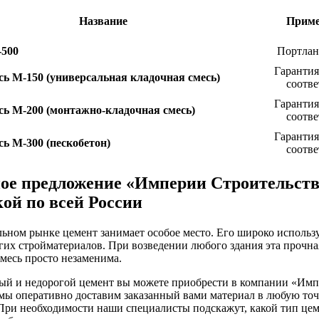
Название
Приме
-500
Портлан
Гарантия
сь М-150 (универсальная кладочная смесь)
соотве
Гарантия
сь М-200 (монтажно-кладочная смесь)
соотве
Гарантия
сь М-300 (пескобетон)
соотве
ое предложение «Империи Строительств
кой по всей России
льном рынке цемент занимает особое место. Его широко использу
угих стройматериалов. При возведении любого здания эта прочн
смесь просто незаменима.
ый и недорогой цемент вы можете приобрести в компании «Имп
мы оперативно доставим заказанный вами материал в любую точ
 При необходимости наши специалисты подскажут, какой тип це