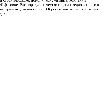
ей стройплощадке, помогут консультанты компании
й фасовке. Вас порадует качество и цена предложенного к
 быстрый надежный сервис. Обратите внимание: заказывая
идки.