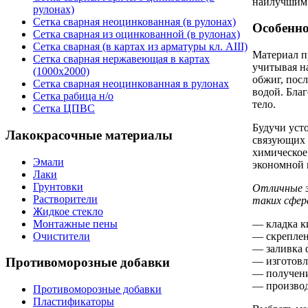
наилучшим 
рулонах)
Сетка сварная неоцинкованная (в рулонах)
Особенно
Сетка сварная из оцинкованной (в рулонах)
Сетка сварная (в картах из арматуры кл. АIII)
Материал п
Сетка сварная нержавеющая в картах
учитывая н
(1000х2000)
обжиг, пос
Сетка сварная неоцинкованная в рулонах
водой. Благ
Сетка рабица н/о
тело.
Сетка ЦПВС
Будучи уст
Лакокрасочные материалы
связующих 
химическое
Эмали
экономной 
Лаки
Грунтовки
Отличные э
Растворители
таких сфер
Жидкое стекло
Монтажные пены
— кладка к
Очистители
— скреплен
— заливка 
— изготовл
Противоморозные добавки
— получени
— производ
Противоморозные добавки
Пластификаторы