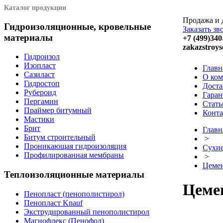
Каталог продукции
Продажа и 
Гидроизоляционные, кровельные
Заказать зв
материалы
+7 (499)340
zakazstroys
Гидроизол
Изопласт
Главн
Сазиласт
О ко
Гидростоп
Доста
Рубероид
Гаран
Пергамин
Стать
Праймер битумный
Конт
Мастики
Брит
Главн
Битум строительный
>
Проникающая гидроизоляция
Сухие
Профилированная мембраны
>
Цеме
Теплоизоляционные материалы
Цеме
Пенопласт (пенополистирол)
Пенопласт Knauf
Экструдированный пенополистирол
Магнофлекс (Пенофол)