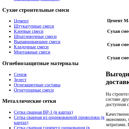
Сухие строительные смеси
Цемент М
Цемент
Штукатурные смеси
Сухая сме
Клеевые смеси
Шпатлевочные смеси
Выравнивающие смеси
Сухая сме
Кладочные смеси
Монтажные смеси
Сухая сме
Огнебиозащитные материалы
Выгодн
Сенеж
Зелест
достав
Огнезащитные составы
Огнеупорные смеси
На строите
составе др
Металлические сетки
доступная 
Сетка сварная ВР-1 (в картах)
Качественн
Сетка сварная из оцинкованной проволоки (в
экономию, 
картах)
затратами.
Сетка сварная горячего цинкования (в