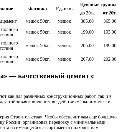
Ценовые группы
чание
Фасовка
Ед. изм.
до 20т.
от 20т.
дцемент
мешок 50кг.
мешок
385.00
365.00
 полного
мешок 50кг.
мешок
199.00
193.00
тствия
 полного
мешок 50кг.
мешок
205.00
199.00
тствия
 полного
мешок 50кг.
мешок
207.00
202.00
тствия
а» — качественный цемент с
ют как для различных конструкционных работ, так и в
ая, устойчивая к внешним воздействиям, экономически
ерия Строительства». Чтобы обеспечит вам еще большую
ку России, организовав перевозку с минимальными
мента из имеющегося ассортимента подходит вам