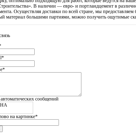
рку, оптимально подходящую для работ, которые ведутся на ваш
троительства». В наличии — евро- и портландцемент в различно
мента. Осуществляя доставки по всей стране, мы предоставляем
ый материал большими партиями, можно получить ощутимые ск
связь
*
l
*
е
*
 автоматических сообщений
лово на картинке
*